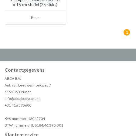
x 15 cm steriel (25 stuks)
€--,--
1
Contactgegevens
ABCA B.V.
Ant. van Leeuwenhoekweg 7
5151 DV Drunen
info@abcabodycare.nl
+31 416 375600
KvK nummer: 18042704
BTW nummer: NL 8184.46.390.B01
Klantenservice