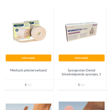
Informatie
Informatie
Merbach pleisterverband
Spongostan Dental
bloedstelpende sponsjes, 1
x 1 x 1 cm. (24 stuks)
€--,--
€--,--