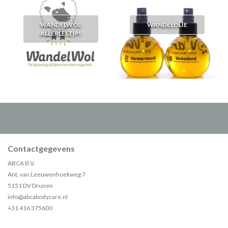
WANDELWOL
WANDELOLIE
ALLERLEI TIP!
Contactgegevens
ABCA B.V.
Ant. van Leeuwenhoekweg 7
5151 DV Drunen
info@abcabodycare.nl
+31 416 375600