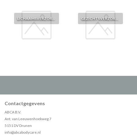
LICHAAMSVERZORGING
GEZICHTSVERZORGING
Contactgegevens
ABCA B.V.
Ant. van Leeuwenhoekweg 7
5151 DV Drunen
info@abcabodycare.nl