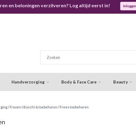
ren en beloningen verzilveren? Log altijd eerst in!
Inlogge
Handverzorging
Body & Face Care
Beauty
rging
/
Frezen ( Büsch) & toebehoren
/
Frees toebehoren
en