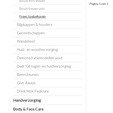
Busch RVS frezen
Pagina 1 van 1
Busch frezen sets
Frees toebehoren
Slijpkappen & houders
Gereedschappen
Wandelwol
Huid- en wondverzorging
Demonstratiemodellen voet
Dadi 'Oil nagel- en huidverzorging
Beensteunen
Give Aways
Drink Mok Pedicure
Handverzorging
Body & Face Care