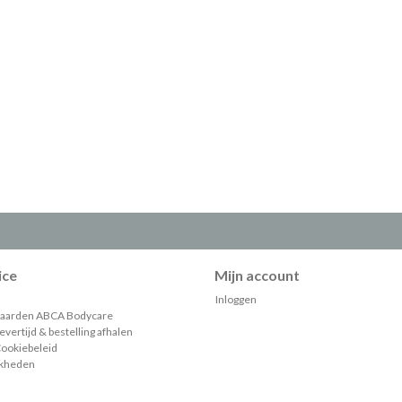
ice
Mijn account
Inloggen
aarden ABCA Bodycare
vertijd & bestelling afhalen
Cookiebeleid
jkheden