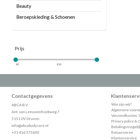
Beauty
Beroepskleding & Schoenen
Prijs
€
0
€
10
Contactgegevens
Klantenserv
Wie zijn wij?
ABCA B.V.
Algemene voorw
Ant. van Leeuwenhoekweg 7
Verzendkosten, le
5151 DV Drunen
Privacy policy & 
info@abcabodycare.nl
Betalingsmogeli
+31 416 375600
Retourneren
Klantenservice