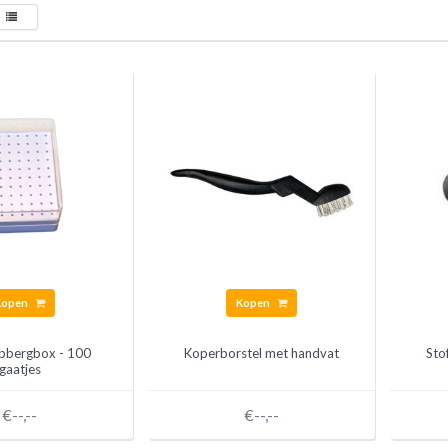
Kopen
Kopen
opbergbox - 100
Koperborstel met handvat
Sto
gaatjes
€--,--
€--,--