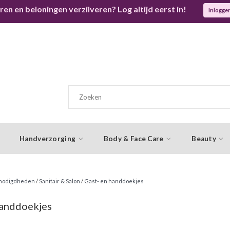
ren en beloningen verzilveren? Log altijd eerst in!
Inlogge
Handverzorging
Body & Face Care
Beauty
enodigdheden
/
Sanitair & Salon
/
Gast- en handdoekjes
handdoekjes