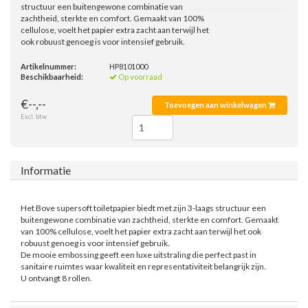
structuur een buitengewone combinatie van
zachtheid, sterkte en comfort. Gemaakt van 100%
cellulose, voelt het papier extra zacht aan terwijl het
ook robuust genoeg is voor intensief gebruik.
Artikelnummer:
HP8101000
Beschikbaarheid:
Op voorraad
€--,--
Toevoegen aan winkelwagen
Excl. btw
Informatie
Het Bove supersoft toiletpapier biedt met zijn 3-laags structuur een
buitengewone combinatie van zachtheid, sterkte en comfort. Gemaakt
van 100% cellulose, voelt het papier extra zacht aan terwijl het ook
robuust genoeg is voor intensief gebruik.
De mooie embossing geeft een luxe uitstraling die perfect past in
sanitaire ruimtes waar kwaliteit en representativiteit belangrijk zijn.
U ontvangt 8 rollen.