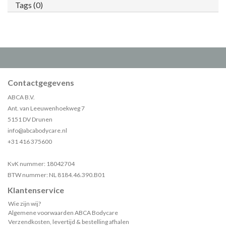
Tags (0)
Contactgegevens
ABCA B.V.
Ant. van Leeuwenhoekweg 7
5151 DV Drunen
info@abcabodycare.nl
+31 416 375600
KvK nummer: 18042704
BTW nummer: NL 8184.46.390.B01
Klantenservice
Wie zijn wij?
Algemene voorwaarden ABCA Bodycare
Verzendkosten, levertijd & bestelling afhalen