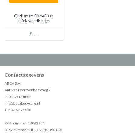
Qlicksmart BladeFlask
tafel/ wandbeugel
€--,--
Contactgegevens
ABCA B.V.
Ant. van Leeuwenhoekweg 7
5151 DV Drunen
info@abcabodycare.nl
+31 416 375600
KvK nummer: 18042704
BTW nummer: NL 8184.46.390.B01