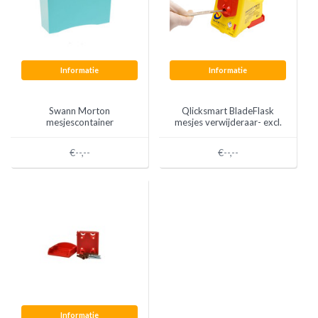
Informatie
Informatie
Swann Morton
Qlicksmart BladeFlask
mesjescontainer
mesjes verwijderaar- excl.
wandhouder Nieuw!
€--,--
€--,--
Informatie