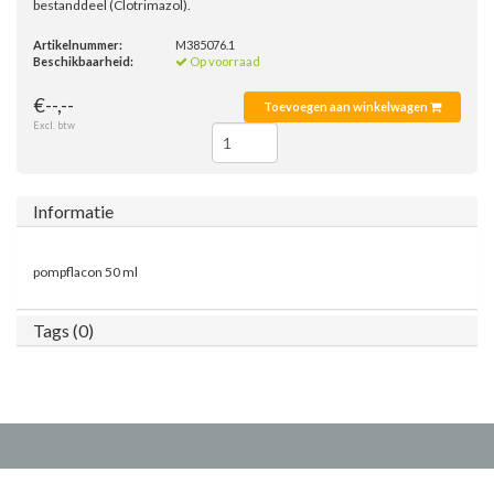
bestanddeel (Clotrimazol).
Artikelnummer:
M385076.1
Beschikbaarheid:
Op voorraad
€--,--
Toevoegen aan winkelwagen
Excl. btw
Informatie
pompflacon 50 ml
Tags (0)