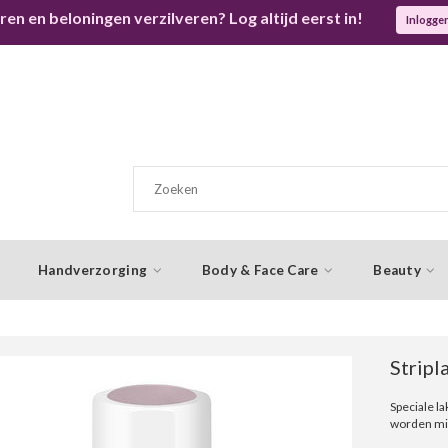
ren en beloningen verzilveren? Log altijd eerst in!
Inlogge
Handverzorging
Body & Face Care
Beauty
Stripl
Speciale la
worden mid