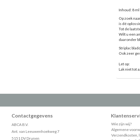
Inhoud: 8 ml
Op zoek naar
is dé oplossi
Tot de laatste
Wilt u een an
daaronder bl
Striplac blad
Ook zeer ges
Let op:
Lak niet tot
Contactgegevens
Klantenserv
Wie zijn wij?
ABCA B.V.
Algemene voorw
Ant. van Leeuwenhoekweg 7
Verzendkosten, le
5151 DV Drunen