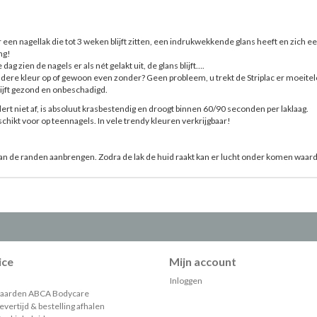
 een nagellak die tot 3 weken blijft zitten, een indrukwekkende glans heeft en zich 
ng!
 dag zien de nagels er als nét gelakt uit, de glans blijft….
dere kleur op of gewoon even zonder? Geen probleem, u trekt de Striplac er moeiteloos 
ijft gezond en onbeschadigd.
dert niet af, is absoluut krasbestendig en droogt binnen 60/90 seconden per laklaag.
chikt voor op teennagels. In vele trendy kleuren verkrijgbaar!
 aan de randen aanbrengen. Zodra de lak de huid raakt kan er lucht onder komen waardo
ice
Mijn account
Inloggen
aarden ABCA Bodycare
vertijd & bestelling afhalen