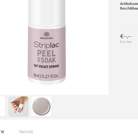
Artikelnu
Beschikbaa
€--,--
Excl. btw
IE
TAGS (0)