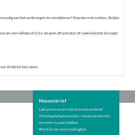
eenvoudig aan laat aanbrengen én verwijderen? Stop dan met zoeken, Striplac
als een velletje af m.b.v. de peel-off activator of soakvloeistof. De nagel
or de lak los kan raken.
Nieuwsbrief
Laat je verrassen met onze nieuwsbrief!
Ontvang de laatste acties, nieuwe producten
en meer in jouw mailbox
Word lid van onze mailinglijst: