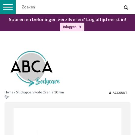
Toggle
navigation
Sparen en beloningen verzilveren? Log altijd eerst in!
Inloggen
Home
/
Slijpkappen Podo Oranje 10 mm
ACCOUNT
fijn