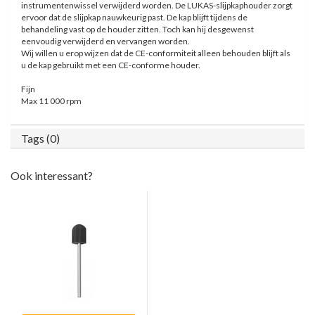
instrumentenwissel verwijderd worden. De LUKAS-slijpkaphouder zorgt
ervoor dat de slijpkap nauwkeurig past. De kap blijft tijdens de
behandeling vast op de houder zitten. Toch kan hij desgewenst
eenvoudig verwijderd en vervangen worden.
Wij willen u erop wijzen dat de CE-conformiteit alleen behouden blijft als
u de kap gebruikt met een CE-conforme houder.
Fijn
Max 11 000 rpm
Tags (0)
Ook interessant?