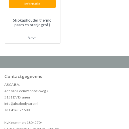
Informatie
Slijpkaphouder thermo
paars en oranje grof (
diverse maten)
€--,--
Contactgegevens
ABCA B.V.
Ant. van Leeuwenhoekweg 7
5151 DV Drunen
info@abcabodycare.nl
+31 416 375600
KvK nummer: 18042704
BTW nummer: NL 8184.46.390.B01