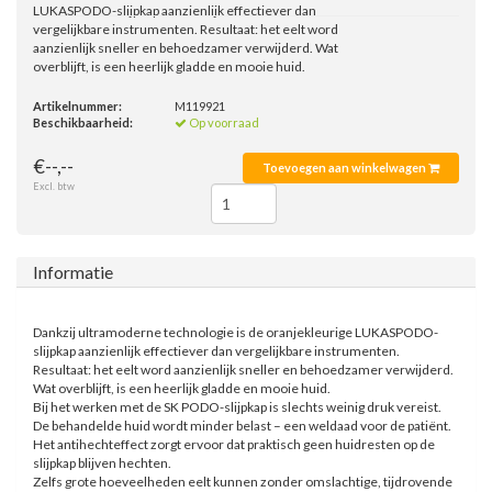
LUKASPODO-slijpkap aanzienlijk effectiever dan
vergelijkbare instrumenten. Resultaat: het eelt word
aanzienlijk sneller en behoedzamer verwijderd. Wat
overblijft, is een heerlijk gladde en mooie huid.
Artikelnummer:
M119921
Beschikbaarheid:
Op voorraad
€--,--
Toevoegen aan winkelwagen
Excl. btw
Informatie
Dankzij ultramoderne technologie is de oranjekleurige LUKASPODO-
slijpkap aanzienlijk effectiever dan vergelijkbare instrumenten.
Resultaat: het eelt word aanzienlijk sneller en behoedzamer verwijderd.
Wat overblijft, is een heerlijk gladde en mooie huid.
Bij het werken met de SK PODO-slijpkap is slechts weinig druk vereist.
De behandelde huid wordt minder belast – een weldaad voor de patiënt.
Het antihechteffect zorgt ervoor dat praktisch geen huidresten op de
slijpkap blijven hechten.
Zelfs grote hoeveelheden eelt kunnen zonder omslachtige, tijdrovende