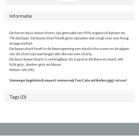
Informatie
De heren basic boxershorts zijn gemaakt van 93% organisch katoen en
7% elastaan. De boxershort heeft geen zijnaden wat zorgt voor een hoog
draagcomfort.
De boxershort heeft in de beenopening een elastische zoom en de pijpen
van de short zijn wat langer dan die van een shorty.
De basic boxershorts is verkrijgbaar als 2 pack in de kleuren zwart, wit,
licht grijs, donker grijs en blauw
Maten: t/m 2XL.
Vanwege hygiënisch aspect nemen wij Ten Cate artikelen
niet
retour!
Tags (0)