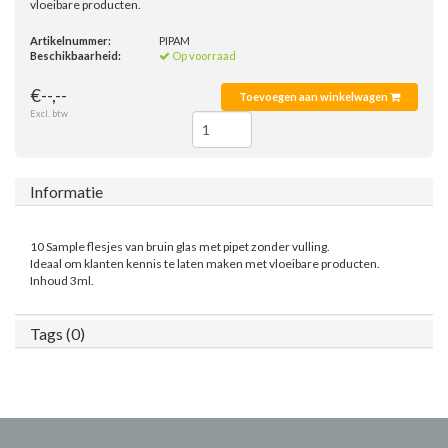
vloeibare producten.
Artikelnummer:
PIPAM
Beschikbaarheid:
Op voorraad
€--,--
Toevoegen aan winkelwagen
Excl. btw
Informatie
10 Sample flesjes van bruin glas met pipet zonder vulling.
Ideaal om klanten kennis te laten maken met vloeibare producten.
Inhoud 3ml.
Tags (0)