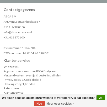
Contactgegevens
ABCA B.V.
Ant. van Leeuwenhoekweg 7
5151 DV Drunen
info@abcabodycare.nl
+31 416 375600
KvK nummer: 18042704
BTW nummer: NL 8184.46.390.B01
Klantenservice
Wie zijn wij?
Algemene voorwaarden ABCA Bodycare
Verzendkosten, levertijd & bestelling afhalen
Privacy policy & Cookiebeleid
Betalingsmogelijkheden
Retourneren
Klantenservice
Sample of catalogus aanvragen?
Wij slaan cookies op om onze website te verbeteren. Is dat akkoord?
Ja
(0)
| €--,--
Nee
Meer over cookies »
,