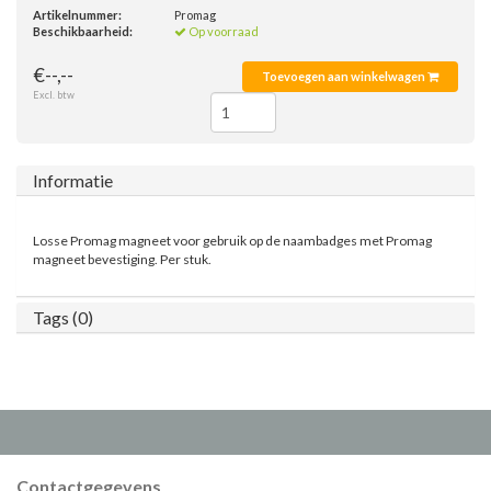
Artikelnummer:
Promag
Beschikbaarheid:
Op voorraad
€--,--
Toevoegen aan winkelwagen
Excl. btw
Informatie
Losse Promag magneet voor gebruik op de naambadges met Promag
magneet bevestiging. Per stuk.
Tags (0)
Contactgegevens