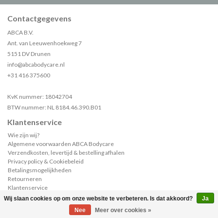
Contactgegevens
ABCA B.V.
Ant. van Leeuwenhoekweg 7
5151 DV Drunen
info@abcabodycare.nl
+31 416 375600
KvK nummer: 18042704
BTW nummer: NL 8184.46.390.B01
Klantenservice
Wie zijn wij?
Algemene voorwaarden ABCA Bodycare
Verzendkosten, levertijd & bestelling afhalen
Privacy policy & Cookiebeleid
Betalingsmogelijkheden
Retourneren
Klantenservice
Sample of catalogus aanvragen?
Wij slaan cookies op om onze website te verbeteren. Is dat akkoord?
Ja
(0)
| €--,--
Nee
Meer over cookies »
,