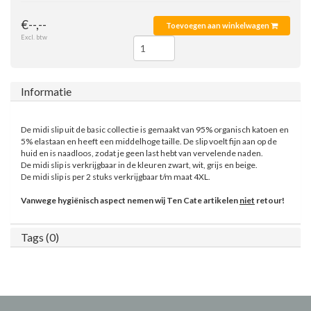
€--,--
Toevoegen aan winkelwagen
Excl. btw
Informatie
De midi slip uit de basic collectie is gemaakt van 95% organisch katoen en
5% elastaan en heeft een middelhoge taille. De slip voelt fijn aan op de
huid en is naadloos, zodat je geen last hebt van vervelende naden.
De midi slip is verkrijgbaar in de kleuren zwart, wit, grijs en beige.
De midi slip is per 2 stuks verkrijgbaar t/m maat 4XL.
Vanwege hygiënisch aspect nemen wij Ten Cate artikelen
niet
retour!
Tags (0)