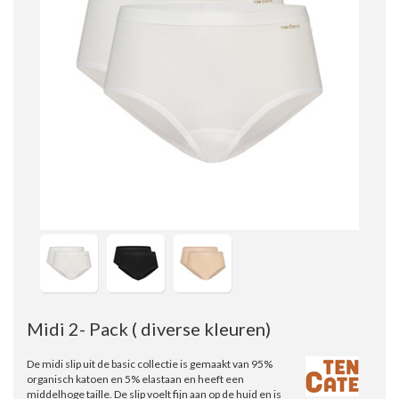
Midi 2- Pack ( diverse kleuren)
De midi slip uit de basic collectie is gemaakt van 95%
organisch katoen en 5% elastaan en heeft een
middelhoge taille. De slip voelt fijn aan op de huid en is