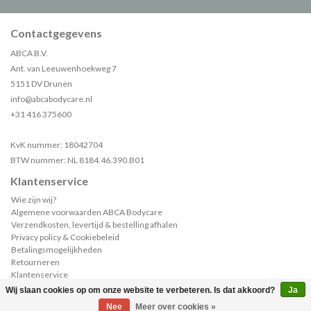
Contactgegevens
ABCA B.V.
Ant. van Leeuwenhoekweg 7
5151 DV Drunen
info@abcabodycare.nl
+31 416 375600
KvK nummer: 18042704
BTW nummer: NL 8184.46.390.B01
Klantenservice
Wie zijn wij?
Algemene voorwaarden ABCA Bodycare
Verzendkosten, levertijd & bestelling afhalen
Privacy policy & Cookiebeleid
Betalingsmogelijkheden
Retourneren
Klantenservice
Sample of catalogus aanvragen?
Wij slaan cookies op om onze website te verbeteren. Is dat akkoord?
Ja
(0)
| €--,--
Nee
Meer over cookies »