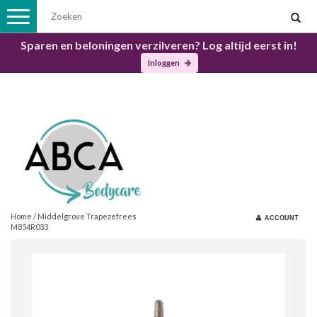
Toggle
navigation
Sparen en beloningen verzilveren? Log altijd eerst in!
Inloggen
Home
/
Middelgrove Trapezefrees
ACCOUNT
M854R033