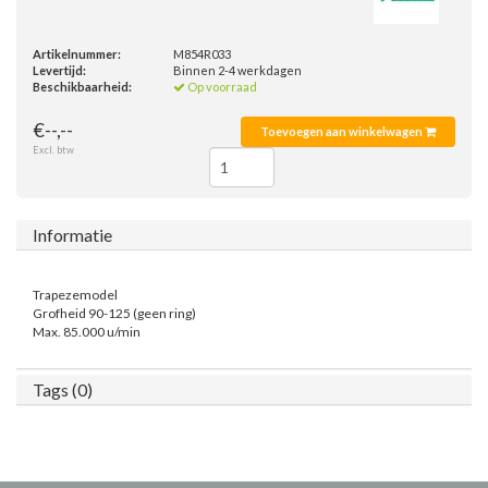
Artikelnummer:
M854R033
Levertijd:
Binnen 2-4 werkdagen
Beschikbaarheid:
Op voorraad
€--,--
Toevoegen aan winkelwagen
Excl. btw
Informatie
Trapezemodel
Grofheid 90-125 (geen ring)
Max. 85.000 u/min
Tags (0)