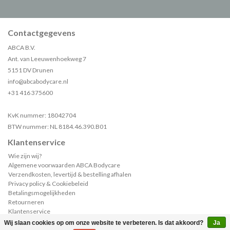
Contactgegevens
ABCA B.V.
Ant. van Leeuwenhoekweg 7
5151 DV Drunen
info@abcabodycare.nl
+31 416 375600
KvK nummer: 18042704
BTW nummer: NL 8184.46.390.B01
Klantenservice
Wie zijn wij?
Algemene voorwaarden ABCA Bodycare
Verzendkosten, levertijd & bestelling afhalen
Privacy policy & Cookiebeleid
Betalingsmogelijkheden
Retourneren
Klantenservice
Sample of catalogus aanvragen?
Wij slaan cookies op om onze website te verbeteren. Is dat akkoord?
Ja