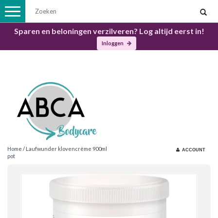
Toggle
navigation
Sparen en beloningen verzilveren? Log altijd eerst in!
Inloggen
Home
/
Laufwunder klovencrème 900ml
ACCOUNT
pot