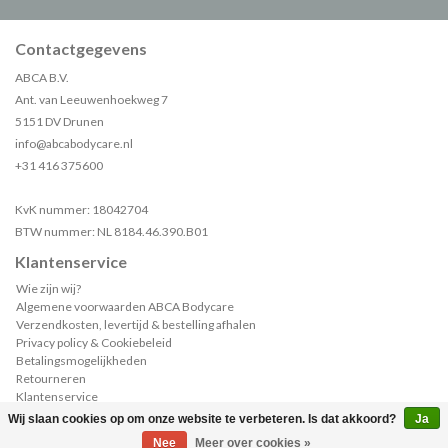
Contactgegevens
ABCA B.V.
Ant. van Leeuwenhoekweg 7
5151 DV Drunen
info@abcabodycare.nl
+31 416 375600
KvK nummer: 18042704
BTW nummer: NL 8184.46.390.B01
Klantenservice
Wie zijn wij?
Algemene voorwaarden ABCA Bodycare
Verzendkosten, levertijd & bestelling afhalen
Privacy policy & Cookiebeleid
Betalingsmogelijkheden
Retourneren
Klantenservice
Sample of catalogus aanvragen?
Wij slaan cookies op om onze website te verbeteren. Is dat akkoord?
Ja
(0)
| €--,--
Nee
Meer over cookies »