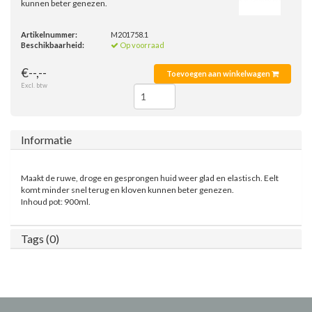
kunnen beter genezen.
Artikelnummer:
M201758.1
Beschikbaarheid:
Op voorraad
€--,--
Toevoegen aan winkelwagen
Excl. btw
Informatie
Maakt de ruwe, droge en gesprongen huid weer glad en elastisch. Eelt
komt minder snel terug en kloven kunnen beter genezen.
Inhoud pot: 900ml.
Tags (0)