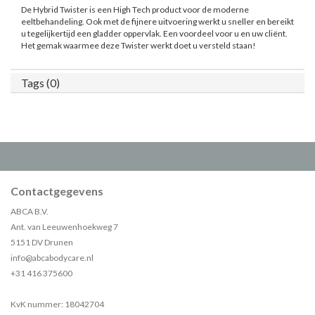
De Hybrid Twister is een High Tech product voor de moderne
eeltbehandeling. Ook met de fijnere uitvoering werkt u sneller en bereikt
u tegelijkertijd een gladder oppervlak. Een voordeel voor u en uw cliënt.
Het gemak waarmee deze Twister werkt doet u versteld staan!
Tags (0)
Contactgegevens
ABCA B.V.
Ant. van Leeuwenhoekweg 7
5151 DV Drunen
info@abcabodycare.nl
+31 416 375600
KvK nummer: 18042704