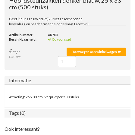
Hoofdsteunzakken donker blauw, 25 x 33
cm
(500 stuks)
Geef kleur aan uw praktijk! Met absorberende
bovenlaag en beschermende onderlaag. Latex vrij.
Artikelnummer:
AK700
Beschikbaarheid:
Op voorraad
€--,--
Toevoegen aan winkelwagen
Excl. btw
Informatie
Afmeting: 25 x 33 cm. Verpakt per 500 stuks.
Tags (0)
Ook interessant?