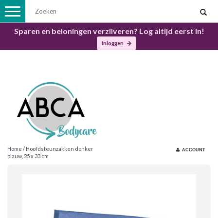
Toggle
navigation
Sparen en beloningen verzilveren? Log altijd eerst in!
Inloggen
Home
/
Hoofdsteunzakken donker
ACCOUNT
blauw, 25 x 33 cm