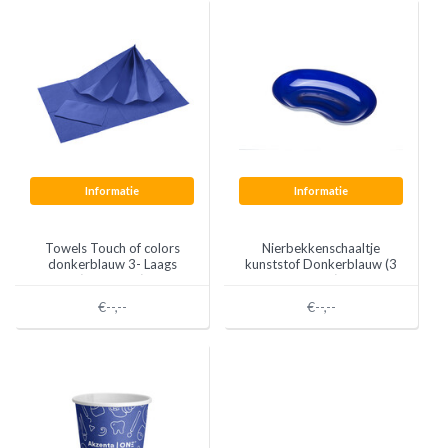
Informatie
Informatie
Towels Touch of colors
Nierbekkenschaaltje
donkerblauw 3- Laags
kunststof Donkerblauw (3
(500 stuks)
stuks)
€--,--
€--,--