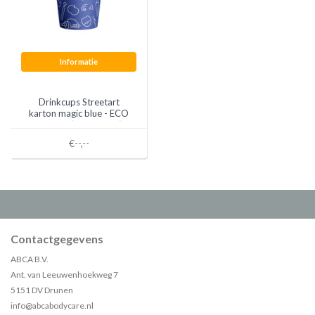
Informatie
Drinkcups Streetart
karton magic blue - ECO
Friendly (1000 stuks)
€--,--
Contactgegevens
ABCA B.V.
Ant. van Leeuwenhoekweg 7
5151 DV Drunen
info@abcabodycare.nl