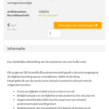
vertegenwoordigd.
Artikelnummer:
1000356
Beschikbaarheid:
Op voorraad
€--,--
Toevoegen aan winkelwagen
Excl. btw
Informatie
Een duidelijke afbeelding van de anatomie van een holle voet.
Elk origineel 3B Scientific® anatomiemodel geeft u directe toegang tot
de digitale tweeling op uw smartphone, tablet of desktop.
Maak gebruik van de exclusieve virtuele anatomie-inhoud met de
volgende functies:
Draai uw digitale model vrij en zoom in en uit
Bekijk hotspots en de bijbehorende anatomische structuren
Augmented Reality (AR)-functie waarmee uw virtuele
anatomiemodel wordt gestart
Anatomiequiz om uw anatomische kennis te testen en te