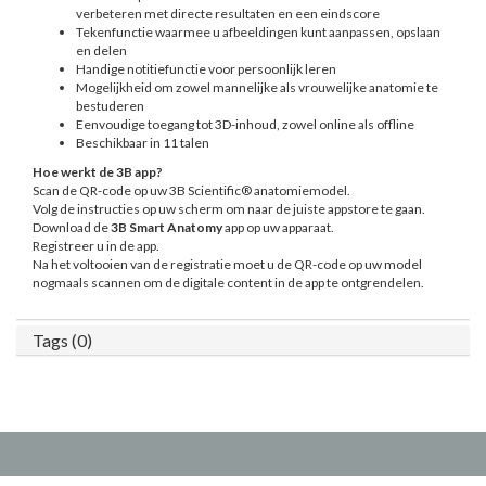
verbeteren met directe resultaten en een eindscore
Tekenfunctie waarmee u afbeeldingen kunt aanpassen, opslaan
en delen
Handige notitiefunctie voor persoonlijk leren
Mogelijkheid om zowel mannelijke als vrouwelijke anatomie te
bestuderen
Eenvoudige toegang tot 3D-inhoud, zowel online als offline
Beschikbaar in 11 talen
Hoe werkt de 3B app?
Scan de QR-code op uw 3B Scientific® anatomiemodel.
Volg de instructies op uw scherm om naar de juiste appstore te gaan.
Download de
3B Smart Anatomy
app op uw apparaat.
Registreer u in de app.
Na het voltooien van de registratie moet u de QR-code op uw model
nogmaals scannen om de digitale content in de app te ontgrendelen.
Tags (0)