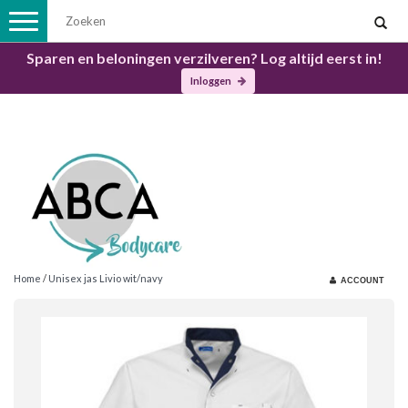
Toggle
navigation
Sparen en beloningen verzilveren? Log altijd eerst in!
Inloggen
Home
/
Unisex jas Livio wit/navy
ACCOUNT