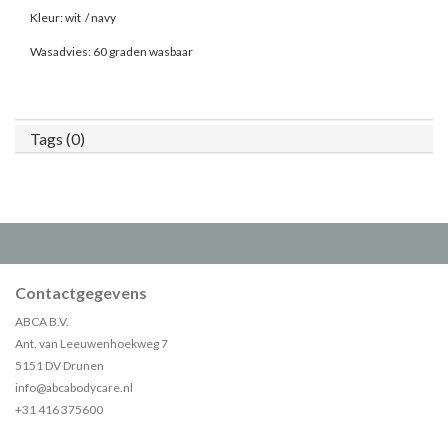
Kleur: wit / navy
Wasadvies: 60 graden wasbaar
Tags (0)
Contactgegevens
ABCA B.V.
Ant. van Leeuwenhoekweg 7
5151 DV Drunen
info@abcabodycare.nl
+31 416 375600