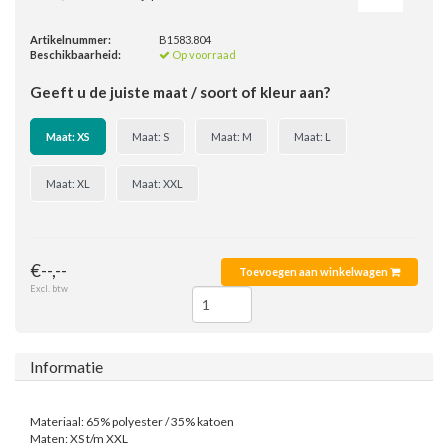
Artikelnummer:
B1583.804
Beschikbaarheid:
Op voorraad
Geeft u de juiste maat / soort of kleur aan?
Maat: XS
Maat: S
Maat: M
Maat: L
Maat: XL
Maat: XXL
€--,--
Toevoegen aan winkelwagen
Excl. btw
Informatie
Materiaal: 65% polyester / 35% katoen
Maten: XS t/m XXL