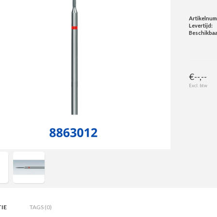
Artikelnu
Levertijd:
Beschikbaa
€--,--
Excl. btw
IE
TAGS (0)