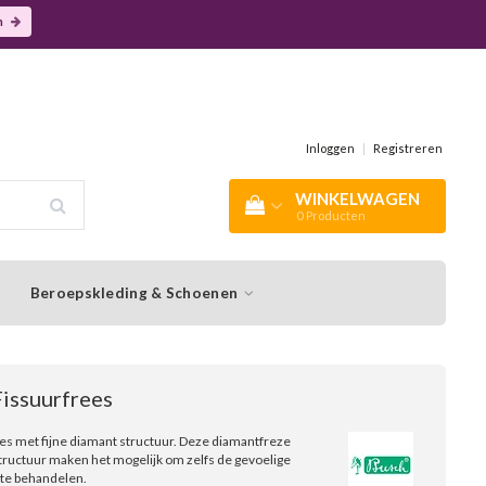
n
Inloggen
|
Registreren
WINKELWAGEN
0
Producten
Beroepskleding & Schoenen
Fissuurfrees
es met fijne diamant structuur. Deze diamantfreze
structuur maken het mogelijk om zelfs de gevoelige
 te behandelen.