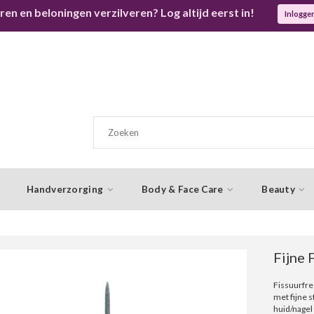
ren en beloningen verzilveren? Log altijd eerst in!
Inlogge
Handverzorging
Body & Face Care
Beauty
Fijne 
Fissuurfre
met fijne 
huid/nagel