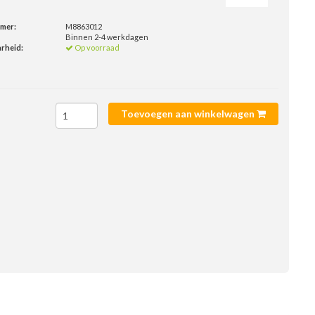
mmer:
M8863012
Binnen 2-4 werkdagen
rheid:
Op voorraad
Toevoegen aan winkelwagen