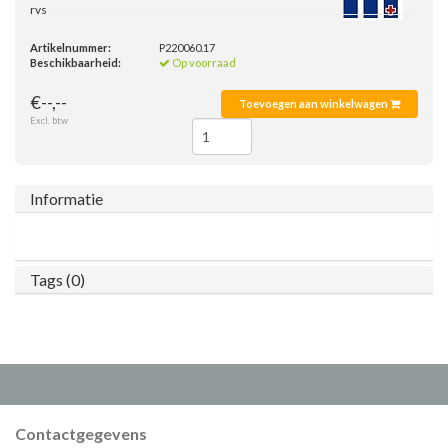
rvs
Artikelnummer:
P220060.17
Beschikbaarheid:
Op voorraad
€--,--
Toevoegen aan winkelwagen
Excl. btw
Informatie
Tags (0)
Contactgegevens