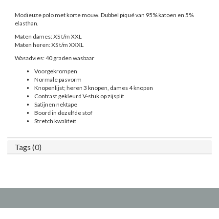
Modieuze polo met korte mouw. Dubbel piqué van 95% katoen en 5%
elasthan.
Maten dames: XS t/m XXL
Maten heren: XS t/m XXXL
Wasadvies: 40 graden wasbaar
Voorgekrompen
Normale pasvorm
Knopenlijst; heren 3 knopen, dames 4 knopen
Contrast gekleurd V-stuk op zijsplit
Satijnen nektape
Boord in dezelfde stof
Stretch kwaliteit
Tags (0)