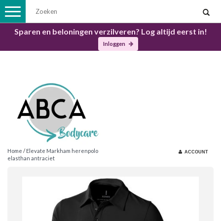
Toggle
navigation
Sparen en beloningen verzilveren? Log altijd eerst in!
Inloggen
Home
/
Elevate Markham herenpolo
ACCOUNT
elasthan antraciet