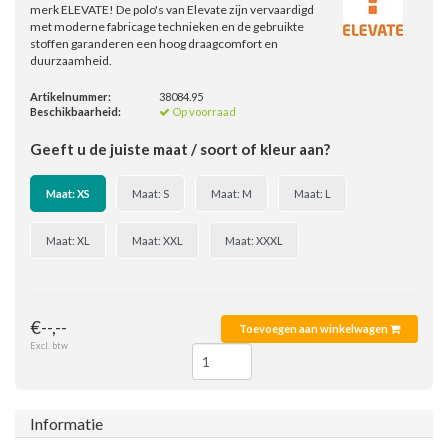
merk ELEVATE! De polo's van Elevate zijn vervaardigd
met moderne fabricage technieken en de gebruikte
stoffen garanderen een hoog draagcomfort en
duurzaamheid.
Artikelnummer:
38084.95
Beschikbaarheid:
Op voorraad
Geeft u de juiste maat / soort of kleur aan?
Maat: XS
Maat: S
Maat: M
Maat: L
Maat: XL
Maat: XXL
Maat: XXXL
€--,--
Toevoegen aan winkelwagen
Excl. btw
Informatie