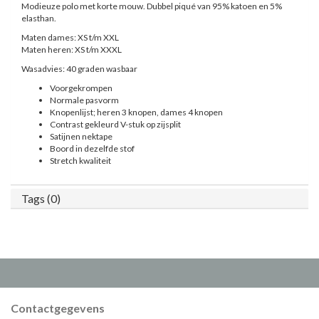
Modieuze polo met korte mouw. Dubbel piqué van 95% katoen en 5%
elasthan.
Maten dames: XS t/m XXL
Maten heren: XS t/m XXXL
Wasadvies: 40 graden wasbaar
Voorgekrompen
Normale pasvorm
Knopenlijst; heren 3 knopen, dames 4 knopen
Contrast gekleurd V-stuk op zijsplit
Satijnen nektape
Boord in dezelfde stof
Stretch kwaliteit
Tags (0)
Contactgegevens