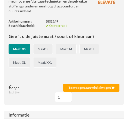
met moderne fabricage technieken en de gebruikte
stoffen garanderen een hoog draagcomfort en
duurzaamheid.
Artikelnummer:
38085.49
Beschikbaarheid:
Op voorraad
Geeft u de juiste maat / soort of kleur aan?
Maat: XS
Maat: S
Maat: M
Maat: L
Maat: XL
Maat: XXL
€--,--
Toevoegen aan winkelwagen
Excl. btw
Informatie