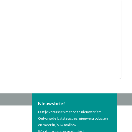
Nieuwsbrief
Laat je verrassen met onze nieuwsbrief!
Ontvang de laatste acties, nieuwe producten
en meer in jouw mailbox
Word lid van onze mailinglijst: