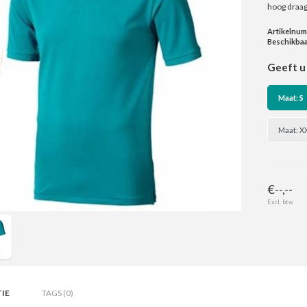
hoog draa
Artikelnu
Beschikbaa
Geeft u 
Maat: S
Maat: X
€--,--
Excl. btw
IE
TAGS (0)