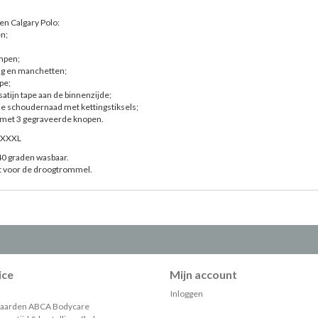
n Calgary Polo:
n;
mpen;
aag en manchetten;
pe;
 satijn tape aan de binnenzijde;
e schoudernaad met kettingstiksels;
t met 3 gegraveerde knopen.
m XXXL
0 graden wasbaar.
kt voor de droogtrommel.
ice
Mijn account
Inloggen
aarden ABCA Bodycare