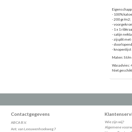
Eigenschappe
- 100% katoe
- 200 gr/m2;
- voorgekro
- 1 x 1 ribkr
- satijn nekta
- zijsplit met
- doorlopend
- knopenlijs
Maten: S t/
Wasadvies: 4
Niet geschi
Contactgegevens
Klantenserv
Wie zijn wij?
ABCA B.V.
Algemene voorw
Ant. van Leeuwenhoekweg 7