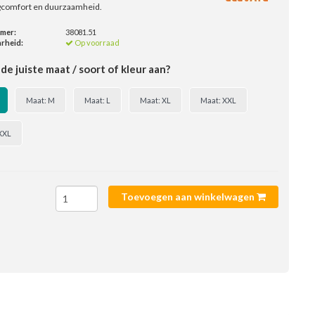
gcomfort en duurzaamheid.
mmer:
38081.51
rheid:
Op voorraad
de juiste maat / soort of kleur aan?
Maat: M
Maat: L
Maat: XL
Maat: XXL
XXL
Toevoegen aan winkelwagen