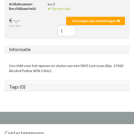
Artikelnummer:
acc3
Beschikbaarheid:
Op voorraad
€--,--
Toevoegen aan winkelwagen
Excl. btw
Informatie
Geschikt voor het openen en sluiten van een DIN51 jerrycan (bijv. 17062
Alcohol Podior 80% 5 liter).
Tags (0)
Contactgegevens