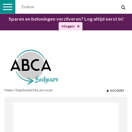
Toggle
navigation
Sparen en beloningen verzilveren? Log altijd eerst in!
Inloggen
Home
/
Dopsleutel t.b.v. jerrycan
ACCOUNT