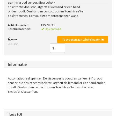
een infrarood sensor, die alcohol /
desinfectievloeistof , afgeeft als iemand er een hand
onder houdt. Om handen contactloos en 'touchfree' te
desinfecteren. Eenvoudig te monteren tegen wand.
Artikelnummer:
DISPVLOEI
Beschikbaarheid:
Op voorraad
€--,--
Toevoegen aan winkelwagen
Excl. btw
Informatie
Automatische dispenser. De dispenser is voorzien van een infrarood
sensor, die desinfectievloeistof , afgeeft als iemand er een hand onder
houdt. Om handen contactloos en 'touchfree' te desinfecteren.
Exclusief C batterijen.
Tags (0)