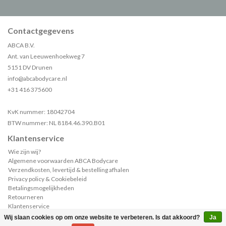
Contactgegevens
ABCA B.V.
Ant. van Leeuwenhoekweg 7
5151 DV Drunen
info@abcabodycare.nl
+31 416 375600
KvK nummer: 18042704
BTW nummer: NL 8184.46.390.B01
Klantenservice
Wie zijn wij?
Algemene voorwaarden ABCA Bodycare
Verzendkosten, levertijd & bestelling afhalen
Privacy policy & Cookiebeleid
Betalingsmogelijkheden
Retourneren
Klantenservice
Sample of catalogus aanvragen?
Wij slaan cookies op om onze website te verbeteren. Is dat akkoord?
Ja
(0)
| €--,--