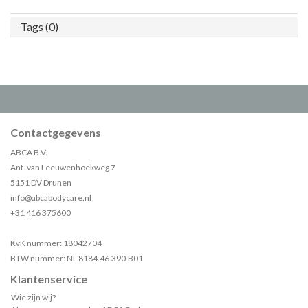
Tags (0)
Contactgegevens
ABCA B.V.
Ant. van Leeuwenhoekweg 7
5151 DV Drunen
info@abcabodycare.nl
+31 416 375600
KvK nummer: 18042704
BTW nummer: NL 8184.46.390.B01
Klantenservice
Wie zijn wij?