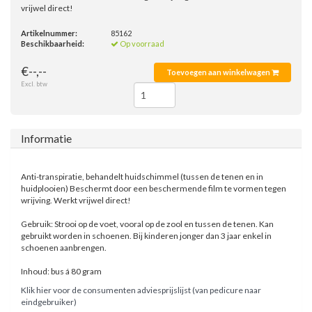
vrijwel direct!
Artikelnummer:
85162
Beschikbaarheid:
Op voorraad
€--,--
Toevoegen aan winkelwagen
Excl. btw
Informatie
Anti-transpiratie, behandelt huidschimmel (tussen de tenen en in
huidplooien) Beschermt door een beschermende film te vormen tegen
wrijving. Werkt vrijwel direct!
Gebruik: Strooi op de voet, vooral op de zool en tussen de tenen. Kan
gebruikt worden in schoenen. Bij kinderen jonger dan 3 jaar enkel in
schoenen aanbrengen.
Inhoud: bus á 80 gram
Klik hier voor de consumenten adviesprijslijst (van pedicure naar
eindgebruiker)