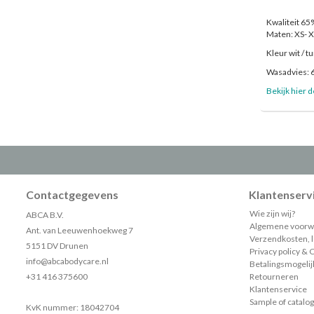
Kwaliteit 65
Maten: XS- 
Kleur wit / t
Wasadvies: 
Bekijk hier d
Contactgegevens
Klantenserv
Wie zijn wij?
ABCA B.V.
Algemene voorw
Ant. van Leeuwenhoekweg 7
Verzendkosten, le
5151 DV Drunen
Privacy policy & 
info@abcabodycare.nl
Betalingsmogeli
+31 416 375600
Retourneren
Klantenservice
Sample of catalo
KvK nummer: 18042704