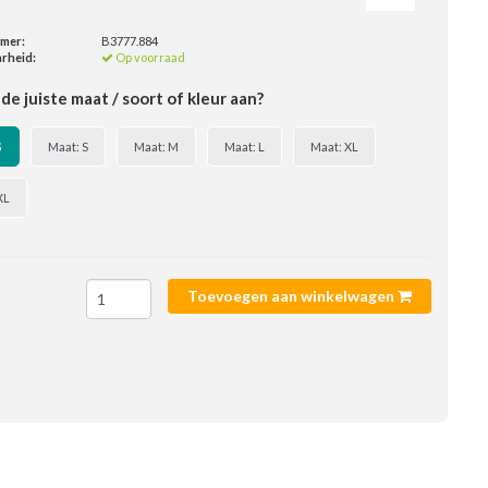
mmer:
B3777.884
rheid:
Op voorraad
de juiste maat / soort of kleur aan?
S
Maat: S
Maat: M
Maat: L
Maat: XL
XL
Toevoegen aan winkelwagen