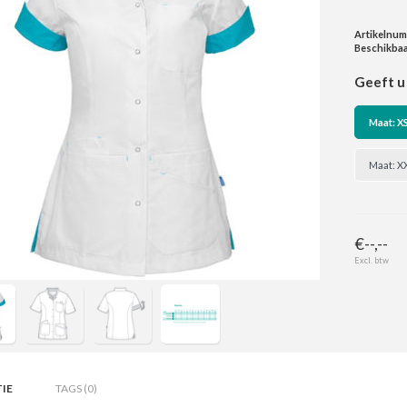
Artikelnu
Beschikbaa
Geeft u 
Maat: X
Maat: X
€--,--
Excl. btw
IE
TAGS (0)