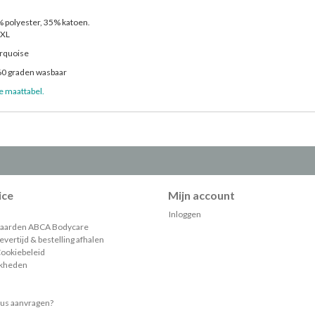
% polyester, 35% katoen.
XXL
urquoise
60 graden wasbaar
e maattabel.
ice
Mijn account
Inloggen
aarden ABCA Bodycare
vertijd & bestelling afhalen
Cookiebeleid
jkheden
gus aanvragen?