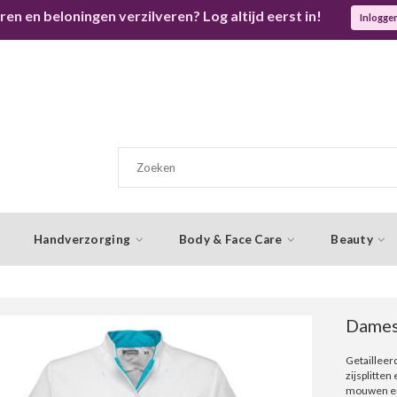
ren en beloningen verzilveren? Log altijd eerst in!
Inlogge
Handverzorging
Body & Face Care
Beauty
Damesj
Getailleer
zijsplitten
mouwen en z