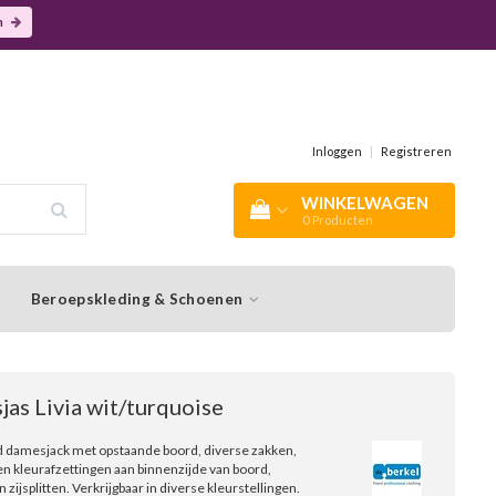
n
Inloggen
|
Registreren
WINKELWAGEN
0
Producten
Beroepskleding & Schoenen
as Livia wit/turquoise
d damesjack met opstaande boord, diverse zakken,
 en kleurafzettingen aan binnenzijde van boord,
ijsplitten. Verkrijgbaar in diverse kleurstellingen.