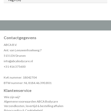
Contactgegevens
ABCA B.V.
Ant. van Leeuwenhoekweg 7
5151 DV Drunen
info@abcabodycare.nl
+31 416 375600
KvK nummer: 18042704
BTW nummer: NL 8184.46.390.B01
Klantenservice
Wie zijn wij?
Algemene voorwaarden ABCA Bodycare
Verzendkosten, levertijd & bestelling afhalen
Privacy policy & Cookiebeleid