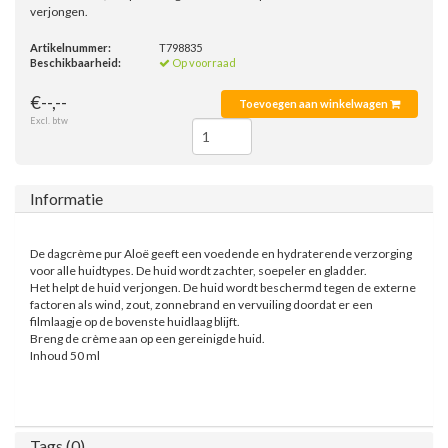
verjongen.
Artikelnummer:
T798835
Beschikbaarheid:
Op voorraad
€--,--
Toevoegen aan winkelwagen
Excl. btw
Informatie
De dagcrème pur Aloë geeft een voedende en hydraterende verzorging
voor alle huidtypes. De huid wordt zachter, soepeler en gladder.
Het helpt de huid verjongen. De huid wordt beschermd tegen de externe
factoren als wind, zout, zonnebrand en vervuiling doordat er een
filmlaagje op de bovenste huidlaag blijft.
Breng de crème aan op een gereinigde huid.
Inhoud 50 ml
Tags (0)