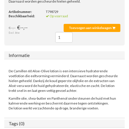
Daarnaast worden gescheurde hielen geheeld.
Artikelnummer:
T798729
Beschikbaarheid:
Op voorraad
€--,--
€--,--
Toevoegen aan winkelwagen
Excl. btw
Informatie
De Camillen 60 Aloe-Olive lotion is een intensieve hydraterende
voetlotion die eeltvorming verminderd. Daarnaast worden gescheurde
hielen geheeld. Dankzij de koud geperste olijfolie en de extracten van
Aloë-vera word de huid gehydrateerde, elastische en zacht. De lotion
trekt snel in en laat geen vettig gevoel achter.
Kamille olie, shea-butter en Panthenol ondersteunen de huid met hun
kalmerende werking en beschermt daarmee tegen ontstekingen.
De lotion werkt verzachtende op droge, branderige voeten.
Tags (0)