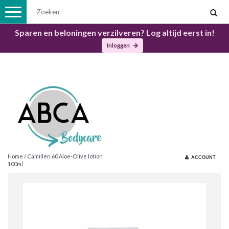
Toggle
navigation
Sparen en beloningen verzilveren? Log altijd eerst in!
Inloggen
Home
/
Camillen 60 Aloe-Olive lotion
ACCOUNT
100ml