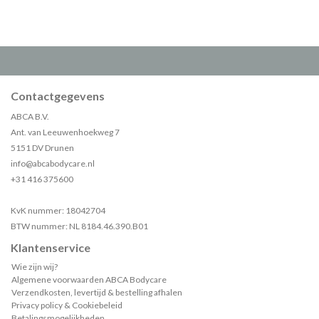
Contactgegevens
ABCA B.V.
Ant. van Leeuwenhoekweg 7
5151 DV Drunen
info@abcabodycare.nl
+31 416 375600
KvK nummer: 18042704
BTW nummer: NL 8184.46.390.B01
Klantenservice
Wie zijn wij?
Algemene voorwaarden ABCA Bodycare
Verzendkosten, levertijd & bestelling afhalen
Privacy policy & Cookiebeleid
Betalingsmogelijkheden