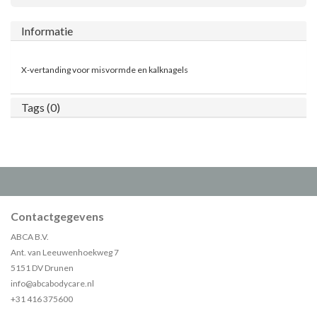
Informatie
X-vertanding voor misvormde en kalknagels
Tags (0)
Contactgegevens
ABCA B.V.
Ant. van Leeuwenhoekweg 7
5151 DV Drunen
info@abcabodycare.nl
+31 416 375600