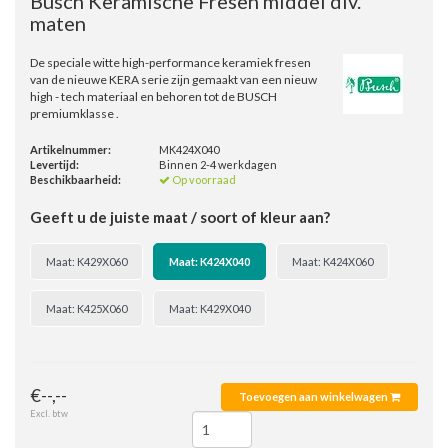
Busch Keramische Fresen middel div.
maten
De speciale witte high-performance keramiek fresen
van de nieuwe KERA serie zijn gemaakt van een nieuw
high - tech materiaal en behoren tot de BUSCH
premiumklasse .
Artikelnummer:
MK424X040
Levertijd:
Binnen 2-4 werkdagen
Beschikbaarheid:
Op voorraad
Geeft u de juiste maat / soort of kleur aan?
Maat: K429X060
Maat: K424X040
Maat: K424X060
Maat: K425X060
Maat: K429X040
€--,--
Toevoegen aan winkelwagen
Excl. btw