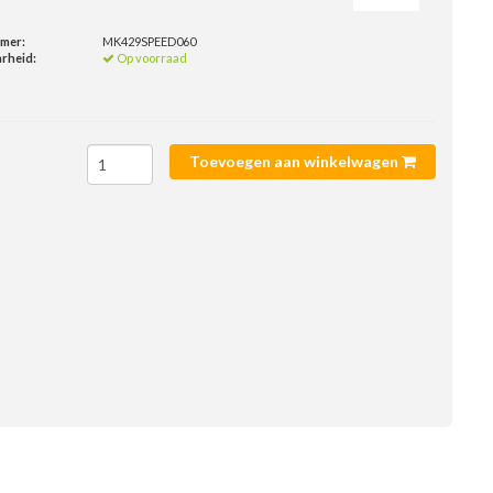
mmer:
MK429SPEED060
rheid:
Op voorraad
Toevoegen aan winkelwagen