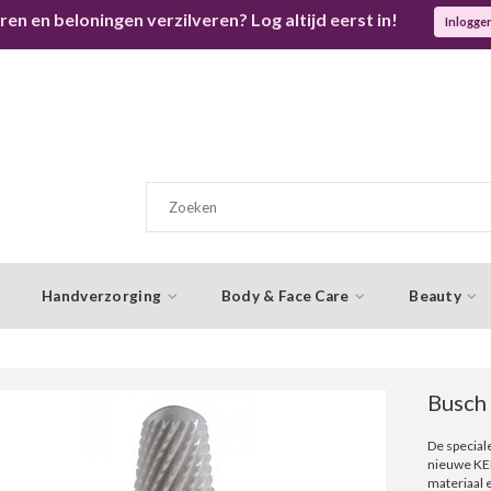
ren en beloningen verzilveren? Log altijd eerst in!
Inlogge
Handverzorging
Body & Face Care
Beauty
Busch
De special
nieuwe KER
materiaal 