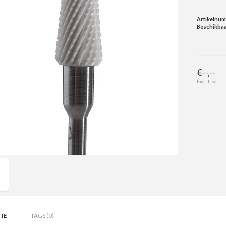
Artikelnu
Beschikbaa
€--,--
Excl. btw
IE
TAGS (0)