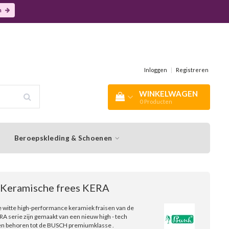
n
Inloggen
|
Registreren
WINKELWAGEN
0
Producten
Beroepskleding & Schoenen
 Keramische frees KERA
e witte high-performance keramiek fraisen van de
A serie zijn gemaakt van een nieuw high - tech
en behoren tot de BUSCH premiumklasse .