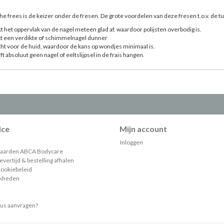
e frees is de keizer onder de fresen. De grote voordelen van deze fresen t.o.v. de tu
 het oppervlak van de nagel meteen glad af, waardoor polijsten overbodig is.
t een verdikte of schimmelnagel dunner
cht voor de huid, waardoor de kans op wondjes minimaal is.
ijft absoluut geen nagel of eeltslijpsel in de frais hangen.
ice
Mijn account
Inloggen
aarden ABCA Bodycare
vertijd & bestelling afhalen
Cookiebeleid
jkheden
gus aanvragen?