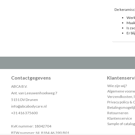
De keramisch
Werkt
Maak
Is za
Er bl
Contactgegevens
Klantenserv
Wie zijn wij?
ABCA B.V.
Algemene voorw
Ant. van Leeuwenhoekweg 7
Verzendkosten, le
5151 DV Drunen
Privacy policy & 
info@abcabodycare.nl
Betalingsmogeli
+31 416 375600
Retourneren
Klantenservice
Sample of catalo
KvK nummer: 18042704
BTW nummer: NL 8184.46.390.B01