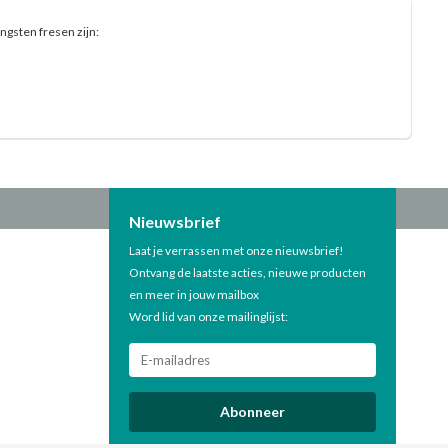
ngsten fresen zijn:
Nieuwsbrief
Laat je verrassen met onze nieuwsbrief!
Ontvang de laatste acties, nieuwe producten
en meer in jouw mailbox
Word lid van onze mailinglijst:
Abonneer