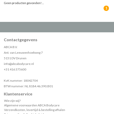
Geen producten gevonden!...
1
Contactgegevens
ABCA B.V.
Ant. van Leeuwenhoekweg 7
5151 DV Drunen
info@abcabodycare.nl
+31 416 375600
KvK nummer: 18042704
BTW nummer: NL 8184.46.390.B01
Klantenservice
Wie zijn wij?
Algemene voorwaarden ABCA Bodycare
Verzendkosten, levertijd & bestelling afhalen