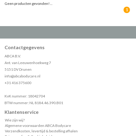
Geen producten gevonden!...
1
Contactgegevens
ABCA B.V.
Ant. van Leeuwenhoekweg 7
5151 DV Drunen
info@abcabodycare.nl
+31 416 375600
KvK nummer: 18042704
BTW nummer: NL 8184.46.390.B01
Klantenservice
Wie zijn wij?
Algemene voorwaarden ABCA Bodycare
Verzendkosten, levertijd & bestelling afhalen