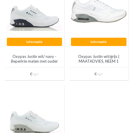
Informatie
Informatie
Oxypas Justin wit/ navy -
Oxypas Justin wit/grijs (
Beperkte maten met ouder
MAATADVIES, NEEM 1
logo ( MAATADVIES, NEEM
MAAT GROTER!)
1 MAAT GROTER!)
€--,--
€--,--