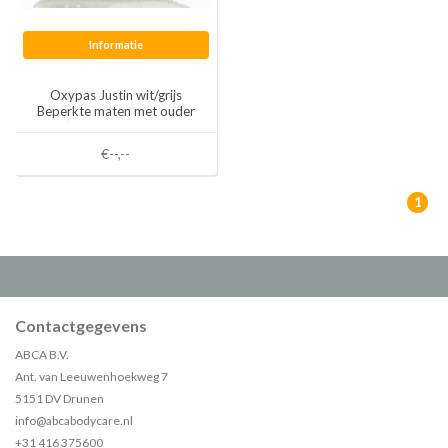
Informatie
Oxypas Justin wit/grijs
Beperkte maten met ouder
logo ( MAATADVIES, NEEM
1 MAAT GROTER!)
€--,--
1
Contactgegevens
ABCA B.V.
Ant. van Leeuwenhoekweg 7
5151 DV Drunen
info@abcabodycare.nl
+31 416 375600