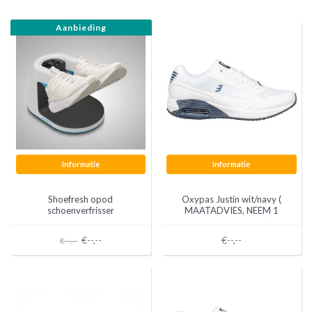
Aanbieding
Informatie
Informatie
Shoefresh opod
Oxypas Justin wit/navy (
schoenverfrisser
MAATADVIES, NEEM 1
MAAT GROTER!)
€--,--
€--,--
€--,--