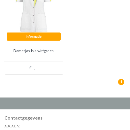
Informatie
Damesjas Isla wit/groen
€--,--
1
Contactgegevens
ABCA B.V.