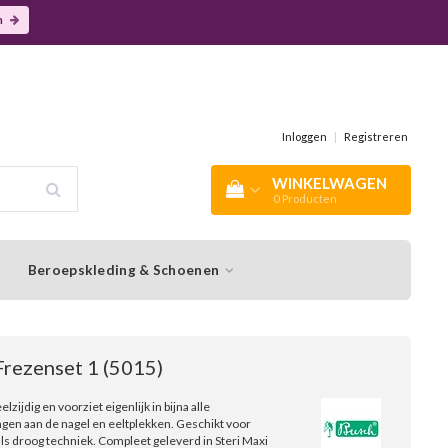
n
Inloggen
|
Registreren
WINKELWAGEN
0
Producten
Beroepskleding & Schoenen
Frezenset 1 (5015)
elzijdig en voorziet eigenlijk in bijna alle
gen aan de nagel en eeltplekken. Geschikt voor
als droog techniek. Compleet geleverd in Steri Maxi