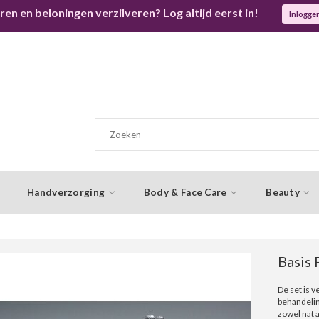
ren en beloningen verzilveren? Log altijd eerst in!
Inlogge
Handverzorging
Body & Face Care
Beauty
Basis 
De set is ve
behandelin
zowel nat 