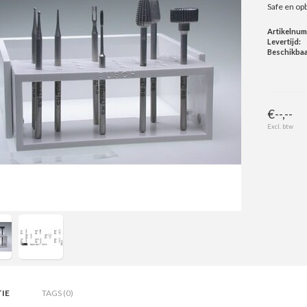
Safe en op
Artikelnu
Levertijd:
Beschikbaa
€--,--
Excl. btw
IE
TAGS (0)