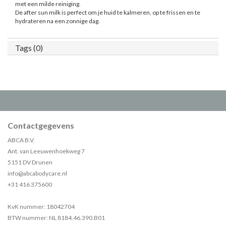
met een milde reiniging.
De after sun milk is perfect om je huid te kalmeren, op te frissen en te
hydrateren na een zonnige dag.
Tags (0)
Contactgegevens
ABCA B.V.
Ant. van Leeuwenhoekweg 7
5151 DV Drunen
info@abcabodycare.nl
+31 416 375600
KvK nummer: 18042704
BTW nummer: NL 8184.46.390.B01