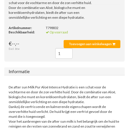
schat voor de vochtarme en door de zon verhitte huid.
Door de combinatie van Aloë, biologische munt en
korenbloemhydrolaten, biedt de after sun een
onmiddellijke verlichting en een diepe hydratatie.
Artikelnummer:
T798832
Beschikbaarheid:
Op voorraad
€--,--
Toevoegen aan winkelwagen
Excl. btw
Informatie
De after sun Milk Pur Aloë Intense Hydratie is een schat voor de
vochtarme en door de zon verhitte huid. Door de combinatie van Aloë,
biologische munt en korenbloemhydrolaten, biedt de after sun een
onmiddellijke verlichting en een diepe hydratatie.
Dankzij de verfrissende en kalmerende eigenschapen wordt de
oververhitte huid verlicht. De huid krijgt een verfrist gevoel door de
munt die is toegevoegd.
Voor het aanbrengen van de after sun milk is het belangrijk om de huid te
reinigen en de resten van zonnebrand en zand en zout te verwijderen