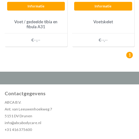
Informatie
Informatie
Voet / gedeelde tibia en
Voetskelet
fibula A31
€--,--
€--,--
1
Contactgegevens
ABCA B.V.
Ant. van Leeuwenhoekweg 7
5151 DV Drunen
info@abcabodycare.nl
+31 416 375600