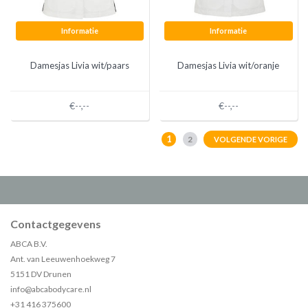
Informatie
Informatie
Damesjas Livia wit/paars
Damesjas Livia wit/oranje
€--,--
€--,--
1
2
VOLGENDE VORIGE
Contactgegevens
ABCA B.V.
Ant. van Leeuwenhoekweg 7
5151 DV Drunen
info@abcabodycare.nl
+31 416 375600