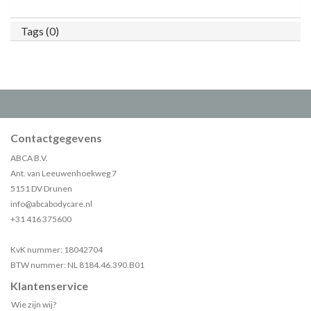
Tags (0)
Contactgegevens
ABCA B.V.
Ant. van Leeuwenhoekweg 7
5151 DV Drunen
info@abcabodycare.nl
+31 416 375600
KvK nummer: 18042704
BTW nummer: NL 8184.46.390.B01
Klantenservice
Wie zijn wij?