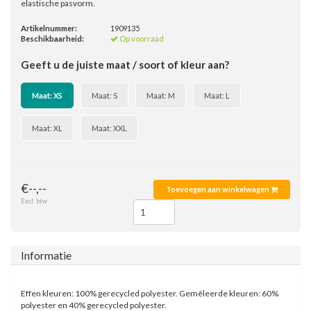
elastische pasvorm.
Artikelnummer:
1909135
Beschikbaarheid:
Op voorraad
Geeft u de juiste maat / soort of kleur aan?
Maat: XS
Maat: S
Maat: M
Maat: L
Maat: XL
Maat: XXL
€--,--
Toevoegen aan winkelwagen
Excl. btw
Informatie
Effen kleuren: 100% gerecycled polyester. Gemêleerde kleuren: 60%
polyester en 40% gerecycled polyester.