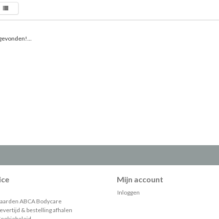
gevonden!...
ice
Mijn account
Inloggen
aarden ABCA Bodycare
vertijd & bestelling afhalen
Cookiebeleid