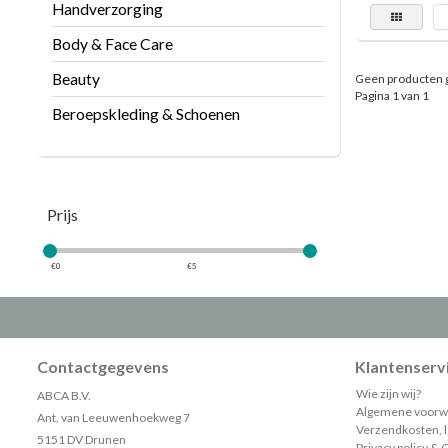
Handverzorging
Body & Face Care
Beauty
Geen producten 
Pagina 1 van 1
Beroepskleding & Schoenen
Prijs
€
0
€
5
Contactgegevens
Klantenserv
Wie zijn wij?
ABCA B.V.
Algemene voorw
Ant. van Leeuwenhoekweg 7
Verzendkosten, le
5151 DV Drunen
Privacy policy & 