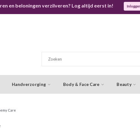
ren en beloningen verzilveren? Log altijd eerst in!
Inlogge
Handverzorging
Body & Face Care
Beauty
Semy Care
e