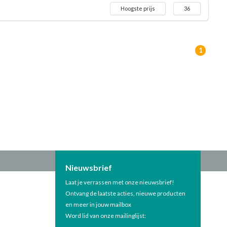
Hoogste prijs
36
1
Nieuwsbrief
Laat je verrassen met onze nieuwsbrief!
Ontvang de laatste acties, nieuwe producten
en meer in jouw mailbox
Word lid van onze mailinglijst: