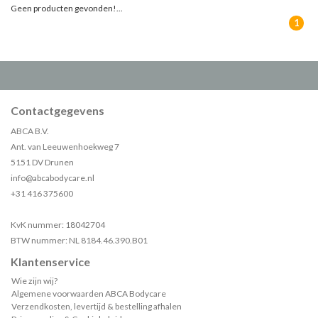
Geen producten gevonden!...
1
Contactgegevens
ABCA B.V.
Ant. van Leeuwenhoekweg 7
5151 DV Drunen
info@abcabodycare.nl
+31 416 375600
KvK nummer: 18042704
BTW nummer: NL 8184.46.390.B01
Klantenservice
Wie zijn wij?
Algemene voorwaarden ABCA Bodycare
Verzendkosten, levertijd & bestelling afhalen