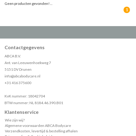
Geen producten gevonden!...
1
Contactgegevens
ABCA B.V.
Ant. van Leeuwenhoekweg 7
5151 DV Drunen
info@abcabodycare.nl
+31 416 375600
KvK nummer: 18042704
BTW nummer: NL 8184.46.390.B01
Klantenservice
Wie zijn wij?
Algemene voorwaarden ABCA Bodycare
Verzendkosten, levertijd & bestelling afhalen