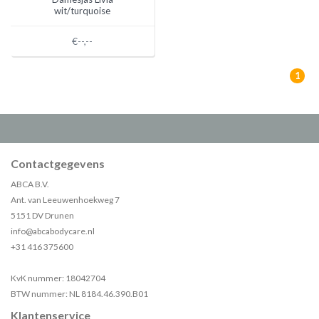
wit/turquoise
€--,--
1
Contactgegevens
ABCA B.V.
Ant. van Leeuwenhoekweg 7
5151 DV Drunen
info@abcabodycare.nl
+31 416 375600
KvK nummer: 18042704
BTW nummer: NL 8184.46.390.B01
Klantenservice