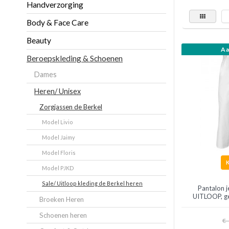
Handverzorging
Body & Face Care
Beauty
Aa
Beroepskleding & Schoenen
Dames
Heren/ Unisex
Zorgjassen de Berkel
Model Livio
Model Jaimy
Model Floris
Model PJKD
Sale/ Uitloop kleding de Berkel heren
Pantalon 
UITLOOP, ge
Broeken Heren
Schoenen heren
€--