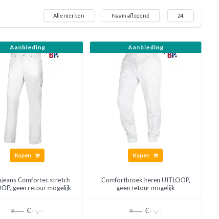
Alle merken
Naam aflopend
24
Aanbieding
Aanbieding
Kopen
Kopen
jeans Comfortec stretch
Comfortbroek heren UITLOOP,
OP, geen retour mogelijk
geen retour mogelijk
€--,--
€--,--
€--,--
€--,--