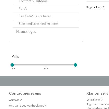
Comfort & Outdoor
Pagina 1 van 1
Polo's
Ten Cate/ Basics heren
Sale medische kleding heren
Naambadges
Prijs
€
0
€
50
Contactgegevens
Klantenserv
Wie zijn wij?
ABCA B.V.
Algemene voorw
Ant. van Leeuwenhoekweg 7
Verzendkosten, le