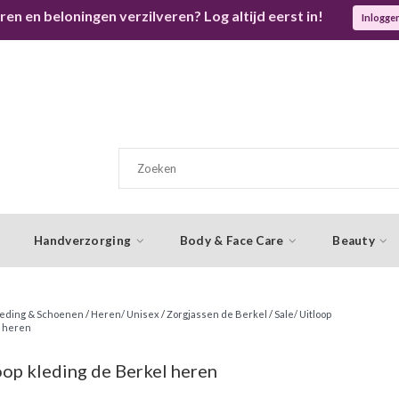
ren en beloningen verzilveren? Log altijd eerst in!
Inlogge
Handverzorging
Body & Face Care
Beauty
eding & Schoenen
/
Heren/ Unisex
/
Zorgjassen de Berkel
/
Sale/ Uitloop
l heren
oop kleding de Berkel heren