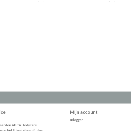
ice
Mijn account
Inloggen
aarden ABCA Bodycare
vertijd & bestelling afhalen