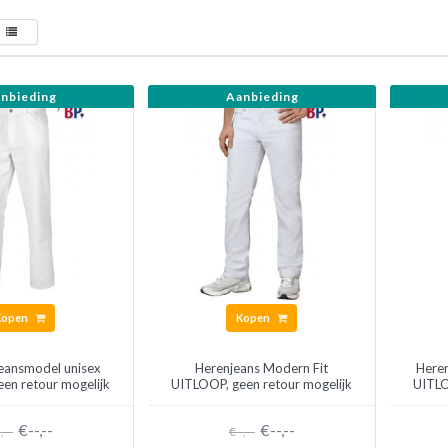
nbieding
Aanbieding
Kopen
Kopen
jeansmodel unisex
Herenjeans Modern Fit
Heren
en retour mogelijk
UITLOOP, geen retour mogelijk
UITLO
€--,--
€--,--
,--
€--,--