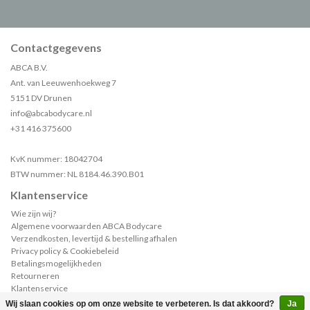
Contactgegevens
ABCA B.V.
Ant. van Leeuwenhoekweg 7
5151 DV Drunen
info@abcabodycare.nl
+31 416 375600
KvK nummer: 18042704
BTW nummer: NL 8184.46.390.B01
Klantenservice
Wie zijn wij?
Algemene voorwaarden ABCA Bodycare
Verzendkosten, levertijd & bestelling afhalen
Privacy policy & Cookiebeleid
Betalingsmogelijkheden
Retourneren
Klantenservice
Sample of catalogus aanvragen?
Wij slaan cookies op om onze website te verbeteren. Is dat akkoord?
Ja